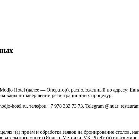
нных
odjo Hotel (далее — Оператор), расположенный по адресу: Евп
ликованы по завершении регистрационных процедур.
-hotel.ru, телефон +7 978 333 73 73, Telegram @nuar_restaurant.
лях: (а) приём и обработка заявок на бронирование столов, на
зовательского опыта (Яндекс.Метрика, VK Pixel); (в) информир