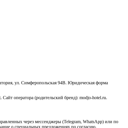
атория, ул. Симферопольская 94В. Юридическая форма
 Сайт оператора (родительский бренд): modjo-hotel.ru.
правленных через мессенджеры (Telegram, WhatsApp) или по
ование о специальных предложениях по согласию.